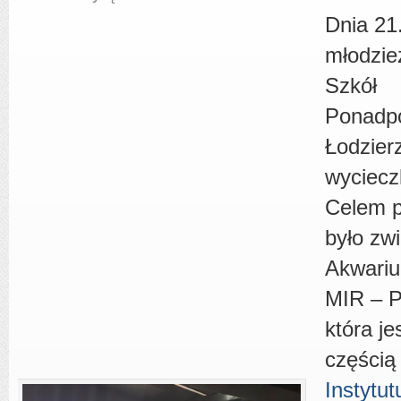
Dnia 21
młodzie
Szkół
Ponadp
Łodzier
wyciecz
Celem p
było zw
Akwari
MIR – P
która je
części
Instytu