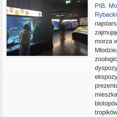
PIB
.
Mor
Rybacki
najstar
zajmują
morza w
Młodzie
zoologi
dyspozy
ekspozy
prezent
mieszk
biotopó
tropikó