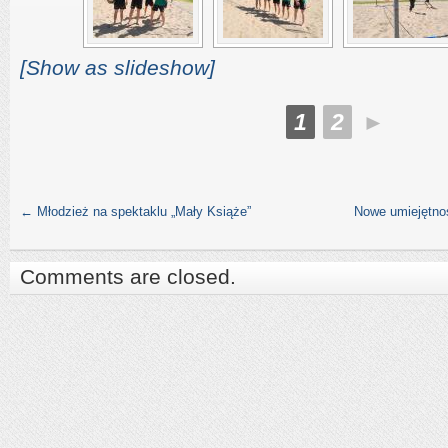
[Show as slideshow]
1
2
►
←
Młodzież na spektaklu „Mały Książe”
Nowe umiejętnoś
Comments are closed.