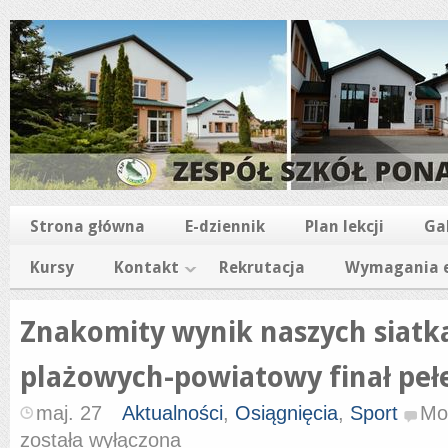
Strona główna
E-dziennik
Plan lekcji
Ga
Kursy
Kontakt
Rekrutacja
Wymagania e
Znakomity wynik naszych siatk
plażowych-powiatowy finał peł
maj. 27
Aktualności
,
Osiągnięcia
,
Sport
Mo
została wyłączona