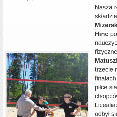
Nasza r
składzi
Mizersk
Hinc
po
nauczyc
fizyczn
Matusz
trzecie
finałac
piłce si
chłopc
Licealia
odbył s