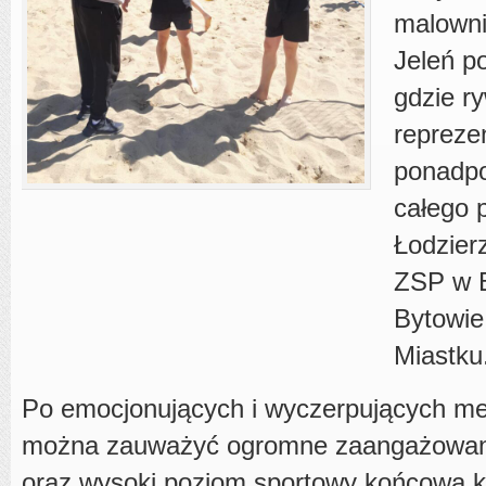
malowni
Jeleń 
gdzie r
repreze
ponadp
całego 
Łodzier
ZSP w 
Bytowie
Miastku
Po emocjonujących i wyczerpujących me
można zauważyć ogromne zaangażowan
oraz wysoki poziom sportowy końcowa kl