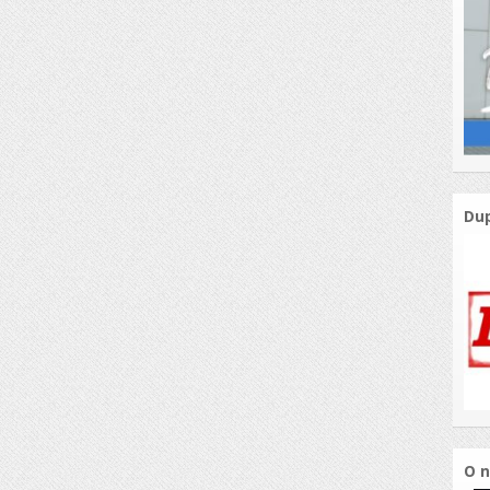
Dup
O n