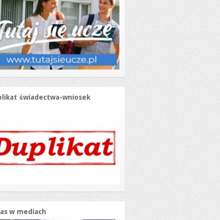
likat świadectwa-wniosek
as w mediach