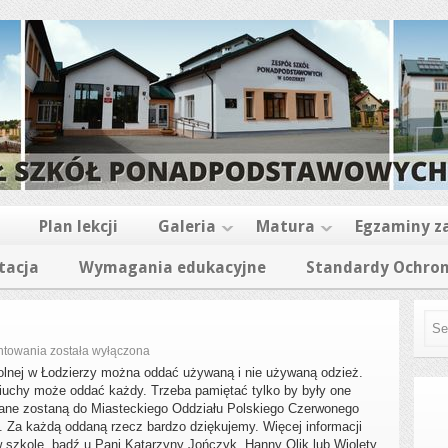
Plan lekcji
Galeria
Matura
Egzaminy 
tacja
Wymagania edukacyjne
Standardy Ochron
Zbiórka
ntowania
została wyłączona
odzieży
kolnej w Łodzierzy można oddać używaną i nie używaną odzież.
Ciuchy może oddać każdy. Trzeba pamiętać tylko by były one
ane zostaną do Miasteckiego Oddziału Polskiego Czerwonego
. Za każdą oddaną rzecz bardzo dziękujemy. Więcej informacji
 szkole, bądź u Pani Katarzyny Jończyk, Hanny Olik lub Wiolety