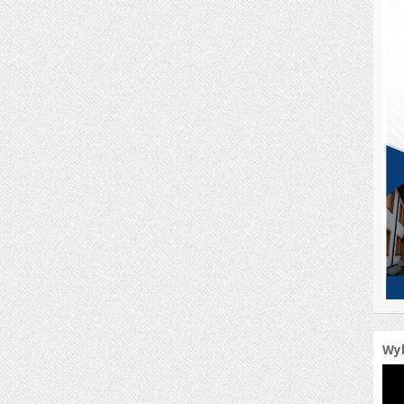
Wyb
Odt
vide